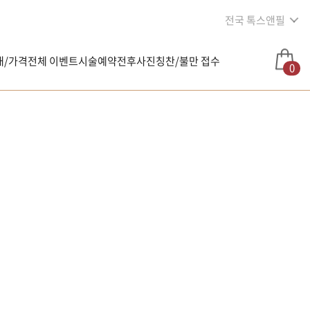
전국 톡스앤필
내/가격
전체 이벤트
시술예약
전후사진
칭찬/불만 접수
0