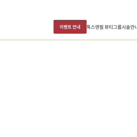
톡스앤필 뷰티그룹
시술안
이벤트 안내