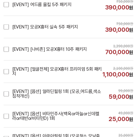
750,000
원
[EVENT] 여드름 올킬 5주 패키지
390,000
원
750,000
원
[EVENT] 모공X흉터 실속 5주 패키지
390,000
원
1,390,000
원
[EVENT] [나비존] 모공X흉터 10주 패키지
700,000
원
2,100,000
원
[EVENT] [얼굴전체] 모공X흉터 프리미엄 5회 패키
1,100,000
지
원
99,000
원
[EVENT] [옵션] 알라딘필링 1회 (모공,여드름,색소
59,000
침착개선)
원
49,000
원
[EVENT] [옵션] 비타민주사(백옥or마늘or신데렐
25,000
라or태반or비타민D) 1회
원
35,000
원
[EVENT] [옵션] 아쿠아필링 1회 (모공청소,모낭충