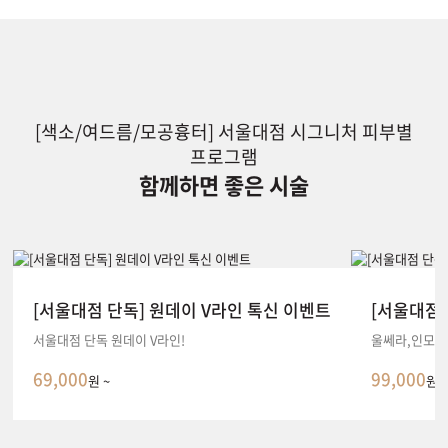
[색소/여드름/모공흉터] 서울대점 시그니처 피부별
프로그램
함께하면 좋은 시술
[서울대점 단독] 원데이 V라인 톡신 이벤트
[서울대점
서울대점 단독 원데이 V라인!
울쎄라,인모드
69,000
99,000
원 ~
원 ~