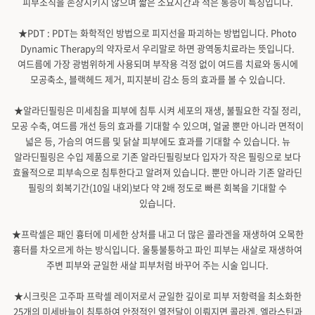
피부조직을 손상시키지 않으며 짧은 소요시간과 적은 통증이 특징입니다.
★PDT : PDT는 화학적인 방법으로 피지선을 파괴하는 방법입니다. Photo
Dynamic Therapy의 약자로서 우리말로 하면 광역동치료라는 뜻입니다.
여드름에 가장 광범위하게 사용되며 부작용 걱정 없이 여드름 치료와 동시에
모공축소, 블랙헤드 제거, 피지분비 감소 등의 효과를 볼 수 있습니다.
★알라딘필링은 미세침을 피부에 침투 시켜 세포의 재생, 불필요한 각질 정리,
모공 수축, 여드름 개선 등의 효과를 기대할 수 있으며, 얼굴 뿐만 아니라 면적이
넓은 등, 가슴의 여드름 및 닭살 피부에도 효과를 기대할 수 있습니다. 뉴
알라딘필링은 수입 제품으로 기존 알라딘필링보다 입자가 작은 필링으로 보다
효율적으로 피부속으로 침투한다고 알려져 있습니다. 뿐만 아니라 기존 알라딘
필링의 회복기간(10일 내외)보다 약 2배 정도로 빠른 회복을 기대할 수
있습니다.
★프락셀은 패인 흉터에 미세한 상처를 내고 더 많은 콜라겐을 재생하여 오목한
흉터를 차오르게 하는 방식입니다. 울퉁불퉁하고 파인 피부는 새살로 재생하여
주변 피부와 균일한 새살 피부처럼 바꾸어 주는 시술 입니다.
★시크릿은 고주파 프락셀 레이저로서 균일한 깊이로 피부 저항력을 최소화한
25개의 미세바늘이 침투하여 안정적인 열전달이 이뤄지면 콜라겐, 엘라스틴과