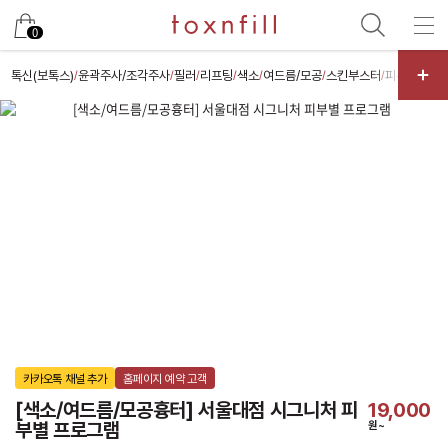
카카오
0
톡신(보톡스)
윤곽주사/조각주사
필러
리프팅
색소
여드름/모공
스킨부스터
피부케어
체
/
/
/
/
/
/
/
/
카카오톡 채널 추가
홈페이지 예약 고객
[색소/여드름/모공흉터] 서울대점 시그니처 피
19,000
부별 프로그램
원~