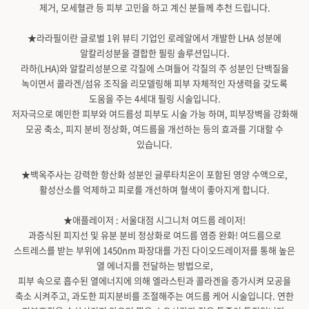
제거, 모세혈관 등 피부 고민을 하고 계신 분들께 추천 드립니다.
★라라필이란 글로벌 1위 뷰티 기업인 로레알에서 개발한 LHA 성분에
알칼리성분을 결합한 필링 솔루션입니다.
라하(LHA)와 알칼리성분으로 각질에 스며들어 각질의 주 성분인 단백질을
녹이면서 콜라겐/섬유 조직을 리모델링해 피부 자체적인 자생력을 갖도록
도움을 주는 4세대 필링 시술입니다.
저자극으로 예민한 피부와 여드름성 피부도 시술 가능 하며, 피부장벽을 강화해
모공 축소, 피지 분비 정상화, 여드름을 개선하는 등의 효과를 기대할 수
있습니다.
★백옥주사는 강력한 항산화 성분인 글루타치온이 포함된 영양 수액으로,
활성산소를 억제하고 피로를 개선하며 혈색이 좋아지게 합니다.
★애플레이저 : 서울대점 시그니처 여드름 레이저!
과증식된 피지선 및 유분 분비 정상화로 여드름 염증 완화! 여드름으로
스트레스를 받는 부위에 1450nm 파장대를 가진 다이오드레이저를 통해 높은
열 에너지를 전달하는 방법으로,
피부 속으로 흡수된 열에너지에 의해 엘라스틴과 콜라겐을 증가시켜 모공을
축소 시켜주고, 과도한 피지분비를 조절해주는 여드름 케어 시술입니다. 연한