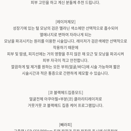
피부 고민을 하고 계신 분들께 추천 드립니다.
[레이저제모]
성장기에 있는 털 모낭의 검은 멜라닌 색소에만 선택적으로 흡수되어
열에너지로 변하여 자라나게 되는
모낭을 파괴시키는 원리를 이용한 시술입니다. 레이저가 검은색에만 선택적으로
작용하기 때문에
피부 및 땀샘, 피지선에는 거의 영향을 주지 않은 채 모근 및 모낭을 파괴시켜
피부 자극이 적고 안전합니다.
깔끔하게 털 제거를 원하는 모든 부위(얼굴/바디)에 시술 가능하며 짧은
시술시간과 적은 통증으로 간편하게 제모할 수 있습니다.
[코 블랙헤드집중모드]
얼굴전체 아쿠아필+부분(코) 클라리티레이저로
거뭇거뭇 코 블랙헤드 집중 케어 프로그램입니다.
[빼라피]
고출력 LED 658/808nm 듀얼 파장과 음파 파장을 동시에 이용하여