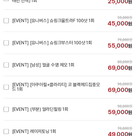
25,000
태반 선택) 1회
원
59,000
원
[EVENT] [유니버스] 슈링크울트라F 100샷 1회
45,000
원
79,000
원
[EVENT] [유니버스] 슈링크부스터 100샷 1회
55,000
원
80,000
원
[EVENT] [남성] 얼굴 수염 제모 1회
69,000
원
90,000
원
[EVENT] [아쿠아필+클라리티] 코 블랙헤드집중모
69,000
드 1회
원
90,000
원
[EVENT] (부분) 알라딘필링 1회
59,000
원
70,000
원
[EVENT] 레이저토닝 1회
49,000
원