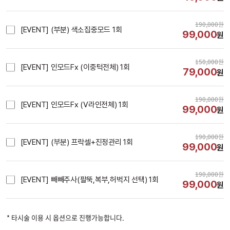
190,000
원
[EVENT] (부분) 색소집중모드 1회
99,000
원
150,000
원
[EVENT] 인모드Fx (이중턱전체) 1회
79,000
원
190,000
원
[EVENT] 인모드Fx (V라인전체) 1회
99,000
원
190,000
원
[EVENT] (부분) 프락셀+진정관리 1회
99,000
원
190,000
원
[EVENT] 빼빼주사(팔뚝,복부,허벅지 선택) 1회
99,000
원
시술내용
* 타시술 이용 시 옵션으로 진행가능합니다.