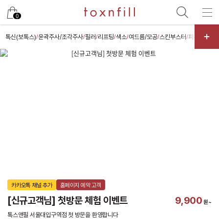
카카오
0
톡신(보톡스)
윤곽주사/조각주사
필러
리프팅
색소
여드름/모공
스킨부스터
피부케어
체
/
/
/
/
/
/
/
/
카카오톡 채널 추가
홈페이지 예약 고객
[신규고객님] 첫방문 체험 이벤트
9,900
원~
톡스앤필 서울대입구역점 첫 방문을 환영합니다