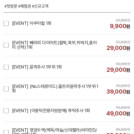
#첫방문 #체험권 #신규고객
19,000
원
[EVENT] 아쿠아필 1회
9,900
원
55,000
원
[EVENT] 빼라피 다이어트(팔뚝,복부,허벅지,종아
29,000
리 선택) 1회
원
50,000
원
[EVENT] 윤곽주사 1부위 1회
29,000
원
70,000
원
[EVENT] (No스테로이드) 울트라윤곽주사 1부위 1
39,000
회
원
70,000
원
[EVENT] (이중턱전용지방분해) 투턱주사 1회
49,000
원
40,000
원
[EVENT] 영양수액(백옥/마늘/신데렐라/비타민D/