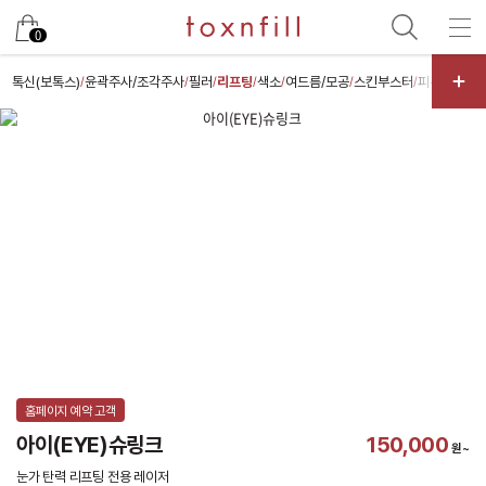
카카오
0
톡신(보톡스)
윤곽주사/조각주사
필러
리프팅
색소
여드름/모공
스킨부스터
피부케어
체
/
/
/
/
/
/
/
/
홈페이지 예약 고객
아이(EYE)슈링크
150,000
원~
눈가 탄력 리프팅 전용 레이저