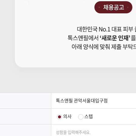
톡스앤필 관악서울대입구점
의사
스텝