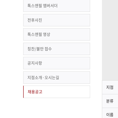
톡스앤필 앰버서더
전후사진
톡스앤필 영상
칭찬/불만 접수
공지사항
지점소개·오시는길
지점
채용공고
분류
이름