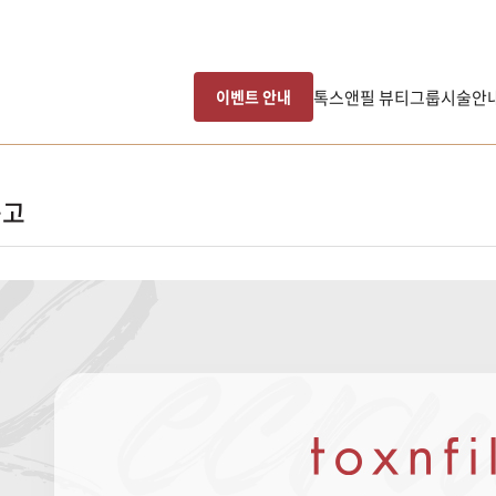
톡스앤필 뷰티그룹
시술안
이벤트 안내
공고