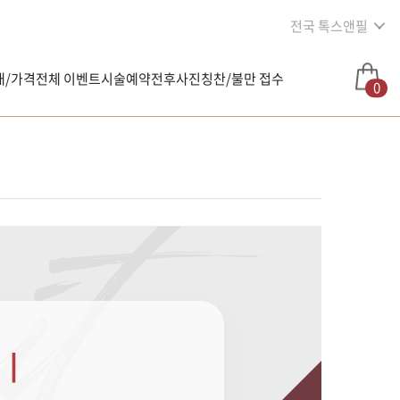
전국 톡스앤필
내/가격
전체 이벤트
시술예약
전후사진
칭찬/불만 접수
0