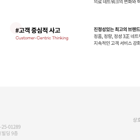
상호
-25-01289
호빌딩 9층