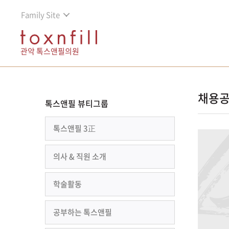
Family Site
관악 톡스앤필의원
채용
톡스앤필 뷰티그룹
톡스앤필 3正
의사 & 직원 소개
학술활동
공부하는 톡스앤필